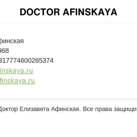
финская
968
17774600265374
inskaya.ru
afinskaya.ru
Доктор Елизавета Афинская. Все права защище